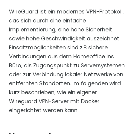
Schnell, frei konfigurierbar und DSGVO konform
Intelligenz orchestrieren. Komplexität beherrschen
WireGuard ist ein modernes VPN-Protokoll,
Matomo
TECHNOLOGIE
DSGVO konforme Trackinglösungen
das sich durch eine einfache
Features
LEISTUNGEN
Implementierung, eine hohe Sicherheit
Aus Daten echte Intelligenz machen.
sowie hohe Geschwindigkeit auszeichnet.
Content Management Support
Integration
TYPO3, FirstSpirit und Wordpress
Nahtlose Integration. Maximale Kontrolle.
Einsatzmöglichkeiten sind z.B sichere
XML-Übersetzung mit KI
Verbindungen aus dem Homeoffice ins
Security & DSGVO
Vereinfachtes, Browser-basiertes Tool
KI ist nur dann wertvoll, wenn sie sicher ist.
Büro, als Zugangspunkt zu Serversystemen
Sicherheit
Technologie: LLM & RAG
oder zur Verbindung lokaler Netzwerke von
Prüfung Ihrer Webseite
Dreamteam LLM & RAG: So funktioniert der AI Bot
entfernten Standorten. Im folgenden wird
Hosting
Preisübersicht
Eine Lösung für jede Anforderung
kurz beschrieben, wie ein eigener
Die richtige Chatbot-Lösung für jedes Unternehmen
Wireguard VPN-Server mit Docker
Security & Penetration Testing
BRANCHEN & LÖSUNGEN
Prüfung Ihrer Webseite
eingerichtet werden kann.
Soziale Organisationen
Webseiten-Monitoring
Wissen & Orientierung geben, Menschen
Ihr Uptime-Service
unterstüzen.
Ionic App Entwicklung