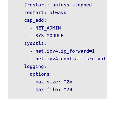
    #restart: unless-stopped

    restart: always

    cap_add:

      - NET_ADMIN

      - SYS_MODULE

    sysctls:

      - net.ipv4.ip_forward=1

      - net.ipv4.conf.all.src_valid_m
    logging:

      options:

        max-size: "2m"

        max-file: "20"