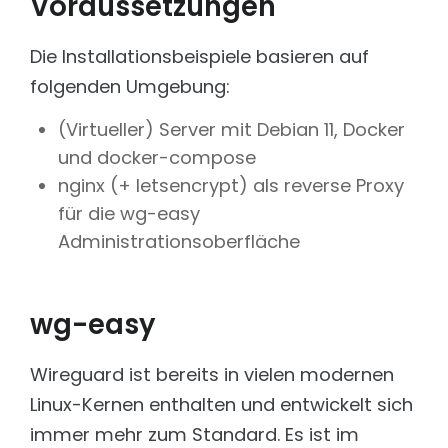
Voraussetzungen
Öffentliche Verwaltung
Schnell, kosteneffizient und performant
Wissensmanagement für Städte & Gemeinden mit
Fokus Service & Kontakt.
PROJEKTE INDUSTRIE & LOGISTIK
Die Installationsbeispiele basieren auf
Energy & Utilities
folgenden Umgebung:
Bosch Motorsport
Betrieb sichern. Wissen vernetzen. Reaktionszeiten
AI Worflow für Datenbankmigration
verkürzen.
(Virtueller) Server mit Debian 11, Docker
Bosch Support
Healthcare
und docker-compose
Langjährige Contentpflege und WCMS-Support
Sichere Informationen. Präzise Antworten. Volle
Compliance.
nginx (+ letsencrypt) als reverse Proxy
Bosch Webservice
Zusammenführung von zwei Webservices
für die wg-easy
Administrationsoberfläche
Jettainer
Technische Umsetzung und Support
KW Voerde
Technische Umsetzung und KI Suche
wg-easy
Lufthansa Cargo
Lead Digitalagentur
Wireguard ist bereits in vielen modernen
Linux-Kernen enthalten und entwickelt sich
Solarize
Entwicklung dreistufiges KI-Ökosystem
immer mehr zum Standard. Es ist im