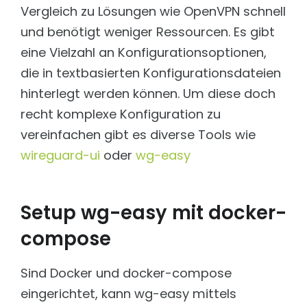
PROJEKTE SOZIALE ORGANISATIONEN
Vergleich zu Lösungen wie OpenVPN schnell
und benötigt weniger Ressourcen. Es gibt
Auerbach Stiftung
Konzeption & technische Umsetzung
eine Vielzahl an Konfigurationsoptionen,
Medienratgeber
die in textbasierten Konfigurationsdateien
Dominikus Ringeisen Werk
Technische Umsetzung verschiedener Portale & Tools
hinterlegt werden können. Um diese doch
recht komplexe Konfiguration zu
EVIM
Umsetzung & Weiterentwicklung in TYPO3
vereinfachen gibt es diverse Tools wie
Internationaler Bund
wireguard-ui
oder
wg-easy
Webbetreuung als Full-Service Agentur
rauchfrei
Serverbetreuung und Sicherheit
Setup wg-easy mit docker-
compose
Sind Docker und docker-compose
eingerichtet, kann wg-easy mittels