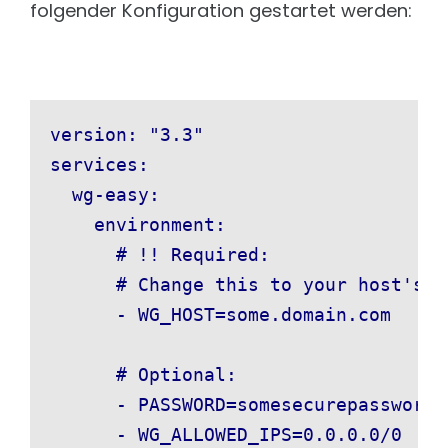
folgender Konfiguration gestartet werden:
version: "3.3"

services:

  wg-easy:

    environment:

      # !! Required:

      # Change this to your host's p
      - WG_HOST=some.domain.com

      # Optional:

      - PASSWORD=somesecurepassword

      - WG_ALLOWED_IPS=0.0.0.0/0
