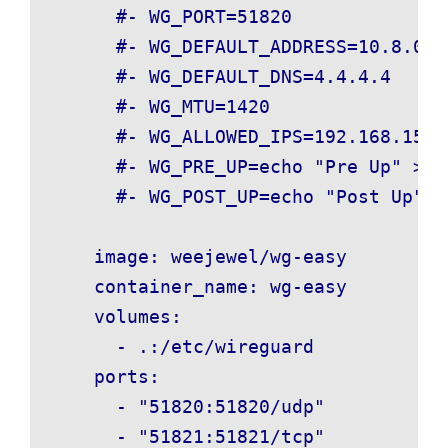
      #- WG_PORT=51820

      #- WG_DEFAULT_ADDRESS=10.8.0.x

      #- WG_DEFAULT_DNS=4.4.4.4

      #- WG_MTU=1420

      #- WG_ALLOWED_IPS=192.168.15.0
      #- WG_PRE_UP=echo "Pre Up" > /
      #- WG_POST_UP=echo "Post Up" >
    image: weejewel/wg-easy

    container_name: wg-easy

    volumes:

      - .:/etc/wireguard

    ports:

      - "51820:51820/udp"

      - "51821:51821/tcp"
