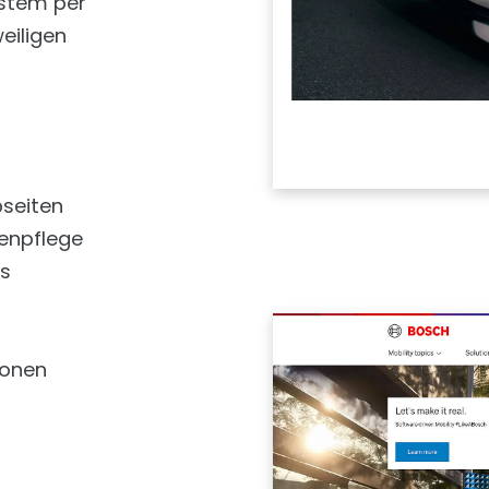
ystem per
eiligen
seiten
tenpflege
ls
ionen