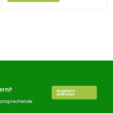
ern?
Angebot
einholen
e ansprechende