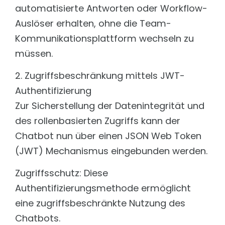
PROJEKTE SOZIALE ORGANISATIONEN
automatisierte Antworten oder Workflow-
Auslöser erhalten, ohne die Team-
Auerbach Stiftung
Konzeption & technische Umsetzung
Kommunikationsplattform wechseln zu
Medienratgeber
müssen.
Dominikus Ringeisen Werk
Technische Umsetzung verschiedener Portale & Tools
2. Zugriffsbeschränkung mittels JWT-
EVIM
Authentifizierung
Umsetzung & Weiterentwicklung in TYPO3
Zur Sicherstellung der Datenintegrität und
Internationaler Bund
Webbetreuung als Full-Service Agentur
des rollenbasierten Zugriffs kann der
Chatbot nun über einen JSON Web Token
rauchfrei
Serverbetreuung und Sicherheit
(JWT) Mechanismus eingebunden werden.
Zugriffsschutz: Diese
Authentifizierungsmethode ermöglicht
eine zugriffsbeschränkte Nutzung des
Chatbots.