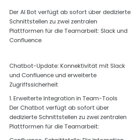
Schnell, frei konfigurierbar und DSGVO konform
Intelligenz orchestrieren. Komplexität beherrschen
Der AI Bot verfügt ab sofort über dedizierte
Matomo
TECHNOLOGIE
DSGVO konforme Trackinglösungen
Schnittstellen zu zwei zentralen
Features
LEISTUNGEN
Plattformen für die Teamarbeit: Slack und
Aus Daten echte Intelligenz machen.
Confluence
Content Management Support
Integration
TYPO3, FirstSpirit und Wordpress
Nahtlose Integration. Maximale Kontrolle.
XML-Übersetzung mit KI
Security & DSGVO
Vereinfachtes, Browser-basiertes Tool
KI ist nur dann wertvoll, wenn sie sicher ist.
Chatbot-Update: Konnektivität mit Slack
Sicherheit
und Confluence und erweiterte
Technologie: LLM & RAG
Prüfung Ihrer Webseite
Dreamteam LLM & RAG: So funktioniert der AI Bot
Zugriffssicherheit
Hosting
Preisübersicht
Eine Lösung für jede Anforderung
Die richtige Chatbot-Lösung für jedes Unternehmen
1. Erweiterte Integration in Team-Tools
Security & Penetration Testing
Der Chatbot verfügt ab sofort über
BRANCHEN & LÖSUNGEN
Prüfung Ihrer Webseite
dedizierte Schnittstellen zu zwei zentralen
Soziale Organisationen
Webseiten-Monitoring
Plattformen für die Teamarbeit:
Wissen & Orientierung geben, Menschen
Ihr Uptime-Service
unterstüzen.
Ionic App Entwicklung