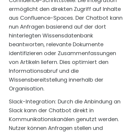
Confluence-Schnittstelle: Die Integration
Öffentliche Verwaltung
Schnell, kosteneffizient und performant
Wissensmanagement für Städte & Gemeinden mit
ermöglicht den direkten Zugriff auf Inhalte
Fokus Service & Kontakt.
PROJEKTE INDUSTRIE & LOGISTIK
aus Confluence-Spaces. Der Chatbot kann
Energy & Utilities
nun Anfragen basierend auf der dort
Bosch Motorsport
Betrieb sichern. Wissen vernetzen. Reaktionszeiten
AI Worflow für Datenbankmigration
verkürzen.
hinterlegten Wissensdatenbank
Bosch Support
Healthcare
beantworten, relevante Dokumente
Langjährige Contentpflege und WCMS-Support
Sichere Informationen. Präzise Antworten. Volle
Compliance.
identifizieren oder Zusammenfassungen
Bosch Webservice
von Artikeln liefern. Dies optimiert den
Zusammenführung von zwei Webservices
Informationsabruf und die
Jettainer
Technische Umsetzung und Support
Wissensbereitstellung innerhalb der
Organisation.
KW Voerde
Technische Umsetzung und KI Suche
Slack-Integration: Durch die Anbindung an
Lufthansa Cargo
Lead Digitalagentur
Slack kann der Chatbot direkt in
Kommunikationskanälen genutzt werden.
Solarize
Entwicklung dreistufiges KI-Ökosystem
Nutzer können Anfragen stellen und