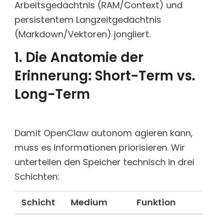
Arbeitsgedächtnis (RAM/Context) und
Öffentliche Verwaltung
Schnell, kosteneffizient und performant
Wissensmanagement für Städte & Gemeinden mit
persistentem Langzeitgedächtnis
Fokus Service & Kontakt.
PROJEKTE INDUSTRIE & LOGISTIK
(Markdown/Vektoren) jongliert.
Energy & Utilities
Bosch Motorsport
Betrieb sichern. Wissen vernetzen. Reaktionszeiten
AI Worflow für Datenbankmigration
1. Die Anatomie der
verkürzen.
Bosch Support
Healthcare
Erinnerung: Short-Term vs.
Langjährige Contentpflege und WCMS-Support
Sichere Informationen. Präzise Antworten. Volle
Compliance.
Long-Term
Bosch Webservice
Zusammenführung von zwei Webservices
Jettainer
Technische Umsetzung und Support
Damit OpenClaw autonom agieren kann,
KW Voerde
muss es Informationen priorisieren. Wir
Technische Umsetzung und KI Suche
unterteilen den Speicher technisch in drei
Lufthansa Cargo
Schichten:
Lead Digitalagentur
Solarize
Schicht
Medium
Funktion
Entwicklung dreistufiges KI-Ökosystem