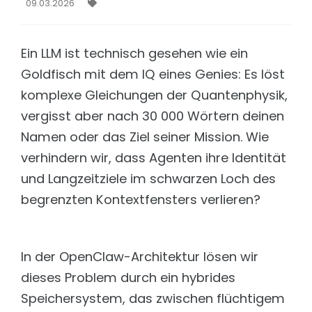
Schnell, frei konfigurierbar und DSGVO konform
09.03.2026
Intelligenz orchestrieren. Komplexität beherrschen
Matomo
TECHNOLOGIE
DSGVO konforme Trackinglösungen
Ein LLM ist technisch gesehen wie ein
Features
LEISTUNGEN
Aus Daten echte Intelligenz machen.
Goldfisch mit dem IQ eines Genies: Es löst
Content Management Support
komplexe Gleichungen der Quantenphysik,
Integration
TYPO3, FirstSpirit und Wordpress
Nahtlose Integration. Maximale Kontrolle.
vergisst aber nach 30 000 Wörtern deinen
XML-Übersetzung mit KI
Security & DSGVO
Namen oder das Ziel seiner Mission. Wie
Vereinfachtes, Browser-basiertes Tool
KI ist nur dann wertvoll, wenn sie sicher ist.
verhindern wir, dass Agenten ihre Identität
Sicherheit
Technologie: LLM & RAG
Prüfung Ihrer Webseite
und Langzeitziele im schwarzen Loch des
Dreamteam LLM & RAG: So funktioniert der AI Bot
begrenzten Kontextfensters verlieren?
Hosting
Preisübersicht
Eine Lösung für jede Anforderung
Die richtige Chatbot-Lösung für jedes Unternehmen
Security & Penetration Testing
BRANCHEN & LÖSUNGEN
Prüfung Ihrer Webseite
In der OpenClaw-Architektur lösen wir
Soziale Organisationen
Webseiten-Monitoring
dieses Problem durch ein hybrides
Wissen & Orientierung geben, Menschen
Ihr Uptime-Service
unterstüzen.
Speichersystem, das zwischen flüchtigem
Ionic App Entwicklung