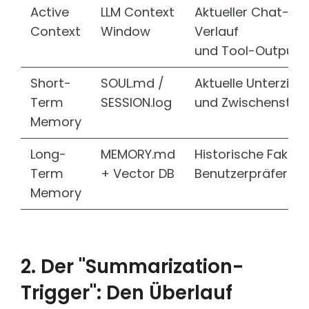
PROJEKTE SOZIALE ORGANISATIONEN
Active
LLM Context
Aktueller Chat-
Context
Window
Verlauf
Auerbach Stiftung
Konzeption & technische Umsetzung
und Tool-Outputs
Medienratgeber
Dominikus Ringeisen Werk
Short-
SOUL.md /
Aktuelle Unterziel
Technische Umsetzung verschiedener Portale & Tools
Term
SESSION.log
und Zwischenstän
EVIM
Memory
Umsetzung & Weiterentwicklung in TYPO3
Long-
MEMORY.md
Historische Fakten
Internationaler Bund
Webbetreuung als Full-Service Agentur
Term
+ Vector DB
Benutzerpräferen
rauchfrei
Memory
Serverbetreuung und Sicherheit
2. Der "Summarization-
Trigger": Den Überlauf