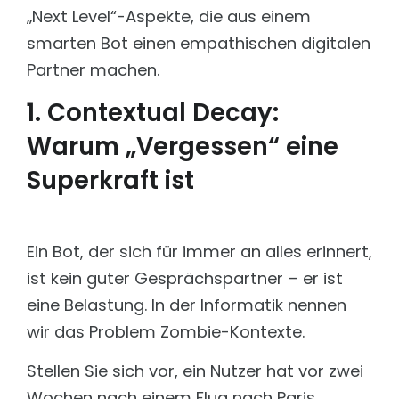
Öffentliche Verwaltung
Schnell, kosteneffizient und performant
„Next Level“-Aspekte, die aus einem
Wissensmanagement für Städte & Gemeinden mit
Fokus Service & Kontakt.
smarten Bot einen empathischen digitalen
PROJEKTE INDUSTRIE & LOGISTIK
Partner machen.
Energy & Utilities
Bosch Motorsport
Betrieb sichern. Wissen vernetzen. Reaktionszeiten
AI Worflow für Datenbankmigration
verkürzen.
1. Contextual Decay:
Bosch Support
Healthcare
Warum „Vergessen“ eine
Langjährige Contentpflege und WCMS-Support
Sichere Informationen. Präzise Antworten. Volle
Compliance.
Superkraft ist
Bosch Webservice
Zusammenführung von zwei Webservices
Jettainer
Technische Umsetzung und Support
Ein Bot, der sich für immer an alles erinnert,
KW Voerde
ist kein guter Gesprächspartner – er ist
Technische Umsetzung und KI Suche
eine Belastung. In der Informatik nennen
Lufthansa Cargo
Lead Digitalagentur
wir das Problem Zombie-Kontexte.
Solarize
Stellen Sie sich vor, ein Nutzer hat vor zwei
Entwicklung dreistufiges KI-Ökosystem
Wochen nach einem Flug nach Paris