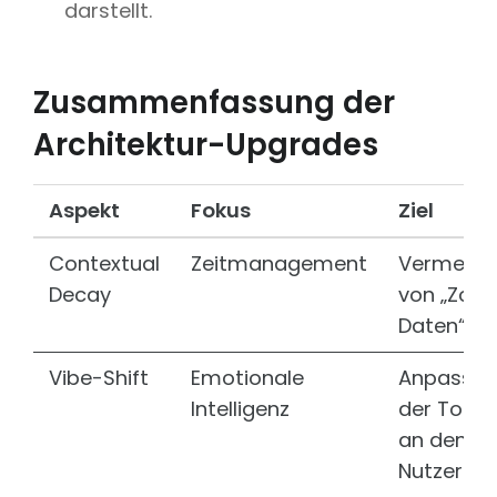
darstellt.
Zusammenfassung der
Architektur-Upgrades
Aspekt
Fokus
Ziel
Contextual
Zeitmanagement
Vermeidu
Decay
von „Zom
Daten“.
Vibe-Shift
Emotionale
Anpassu
Intelligenz
der Tonal
an den
Nutzerzus