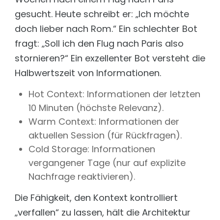
PROJEKTE SOZIALE ORGANISATIONEN
gesucht. Heute schreibt er: „Ich möchte
Auerbach Stiftung
doch lieber nach Rom.“ Ein schlechter Bot
Konzeption & technische Umsetzung
Medienratgeber
fragt: „Soll ich den Flug nach Paris also
stornieren?“ Ein exzellenter Bot versteht die
Dominikus Ringeisen Werk
Technische Umsetzung verschiedener Portale & Tools
Halbwertszeit von Informationen.
EVIM
Umsetzung & Weiterentwicklung in TYPO3
Hot Context: Informationen der letzten
10 Minuten (höchste Relevanz).
Internationaler Bund
Webbetreuung als Full-Service Agentur
Warm Context: Informationen der
aktuellen Session (für Rückfragen).
rauchfrei
Serverbetreuung und Sicherheit
Cold Storage: Informationen
vergangener Tage (nur auf explizite
Nachfrage reaktivieren).
Die Fähigkeit, den Kontext kontrolliert
„verfallen“ zu lassen, hält die Architektur