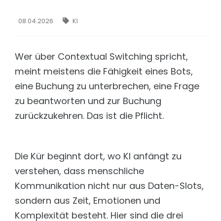
Schnell, frei konfigurierbar und DSGVO konform
Intelligenz orchestrieren. Komplexität beherrschen
Matomo
08.04.2026
KI
TECHNOLOGIE
DSGVO konforme Trackinglösungen
Features
LEISTUNGEN
Aus Daten echte Intelligenz machen.
Wer über Contextual Switching spricht,
Content Management Support
Integration
meint meistens die Fähigkeit eines Bots,
TYPO3, FirstSpirit und Wordpress
Nahtlose Integration. Maximale Kontrolle.
eine Buchung zu unterbrechen, eine Frage
XML-Übersetzung mit KI
Security & DSGVO
Vereinfachtes, Browser-basiertes Tool
zu beantworten und zur Buchung
KI ist nur dann wertvoll, wenn sie sicher ist.
zurückzukehren. Das ist die Pflicht.
Sicherheit
Technologie: LLM & RAG
Prüfung Ihrer Webseite
Dreamteam LLM & RAG: So funktioniert der AI Bot
Hosting
Preisübersicht
Eine Lösung für jede Anforderung
Die richtige Chatbot-Lösung für jedes Unternehmen
Die Kür beginnt dort, wo KI anfängt zu
Security & Penetration Testing
verstehen, dass menschliche
BRANCHEN & LÖSUNGEN
Prüfung Ihrer Webseite
Kommunikation nicht nur aus Daten-Slots,
Soziale Organisationen
Webseiten-Monitoring
sondern aus Zeit, Emotionen und
Wissen & Orientierung geben, Menschen
Ihr Uptime-Service
unterstüzen.
Komplexität besteht. Hier sind die drei
Ionic App Entwicklung