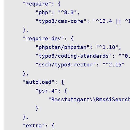
    "require": {

        "php": "^8.3",

        "typo3/cms-core": "^12.4 || ^1
    },

    "require-dev": {

        "phpstan/phpstan": "^1.10",

        "typo3/coding-standards": "^0.
        "ssch/typo3-rector": "^2.15"

    },

    "autoload": {

        "psr-4": {

            "Rmsstuttgart\\RmsAiSearch
        }

    },

    "extra": {
