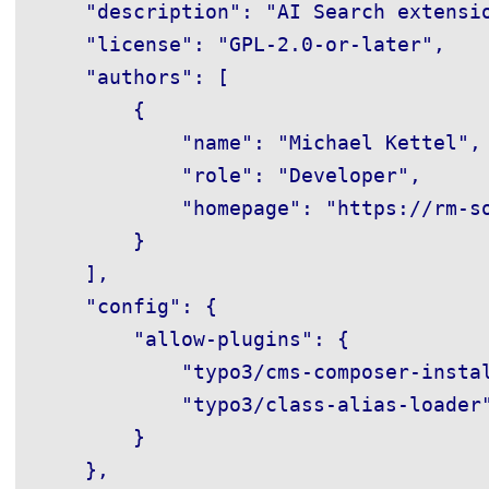
    "description": "AI Search extensi
    "license": "GPL-2.0-or-later",

    "authors": [

        {

            "name": "Michael Kettel",

            "role": "Developer",

            "homepage": "https://rm-so
        }

    ],

    "config": {

        "allow-plugins": {

            "typo3/cms-composer-instal
            "typo3/class-alias-loader"
        }

    },
