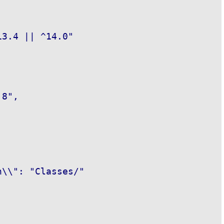
3.4 || ^14.0"

8",

\\": "Classes/"
