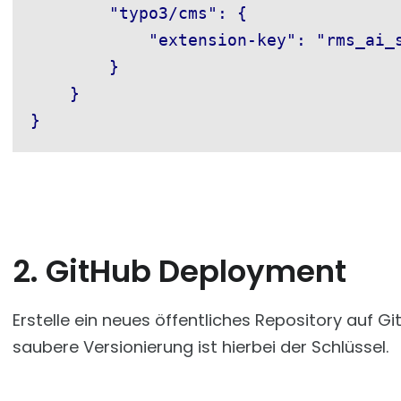
        "typo3/cms": {

            "extension-key": "rms_ai_s
        }

    }

2. GitHub Deployment
Erstelle ein neues öffentliches Repository auf G
saubere Versionierung ist hierbei der Schlüssel.