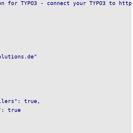
on for TYPO3 - connect your TYPO3 to https
lutions.de"

lers": true,

: true
