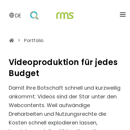
DE
AI SUITE
Portfolio
PRODUKTÜBERSICHT
PORTFOLIO
AI Hub
SOFTWARE
BLOG
Zentrale Wissensschicht
Videoproduktion für jedes
TYPO3
AI Search
KONTAKT
Entwicklung mit Erfahrung
Budget
Finden statt suchen
Wordpress
ÜBER UNS
AI Chatbot
Universelles Blog-System
Damit Ihre Botschaft schnell und kurzweilig
Antworten im Dialog
SEO und Barrierefreiheit
ankommt: Videos sind der Star unter den
AI Assistant
Sichtbarkeit schaffen, Barrieren abbauen
KI für den Arbeitsalltag
Webcontents. Weil aufwändige
Nextcloud
AI Workflows
Dreharbeiten und Nutzungsrechte die
DSGVO-konformes Hosting
KI unterstützte Geschäftsprozesse
Kosten schnell explodieren lassen,
Solr
AI Multi Agents