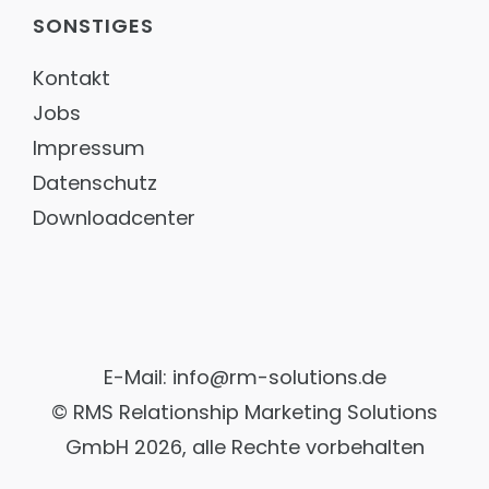
PROJEKTE SOZIALE ORGANISATIONEN
SONSTIGES
Auerbach Stiftung
Konzeption & technische Umsetzung
Kontakt
Medienratgeber
Jobs
Dominikus Ringeisen Werk
Impressum
Technische Umsetzung verschiedener Portale & Tools
Datenschutz
EVIM
Umsetzung & Weiterentwicklung in TYPO3
Downloadcenter
Internationaler Bund
Webbetreuung als Full-Service Agentur
rauchfrei
Serverbetreuung und Sicherheit
E-Mail:
info@rm-solutions.de
©
RMS Relationship Marketing Solutions
GmbH
2026, alle Rechte vorbehalten