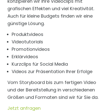
Schnell, frei konfigurierbar und DSGVO konform
konzipieren wir Ihre Videoclips mit
Intelligenz orchestrieren. Komplexität beherrschen
grafischen Effekten und viel Kreativität.
Matomo
TECHNOLOGIE
DSGVO konforme Trackinglösungen
Auch für kleine Budgets finden wir eine
Features
günstige Lösung.
LEISTUNGEN
Aus Daten echte Intelligenz machen.
Content Management Support
Produktvideos
Integration
TYPO3, FirstSpirit und Wordpress
Nahtlose Integration. Maximale Kontrolle.
Videotutorials
XML-Übersetzung mit KI
Security & DSGVO
Promotionvideos
Vereinfachtes, Browser-basiertes Tool
KI ist nur dann wertvoll, wenn sie sicher ist.
Erklärvideos
Sicherheit
Technologie: LLM & RAG
Prüfung Ihrer Webseite
Kurzclips für Social Media
Dreamteam LLM & RAG: So funktioniert der AI Bot
Videos zur Präsentation Ihrer Erfolge
Hosting
Preisübersicht
Eine Lösung für jede Anforderung
Die richtige Chatbot-Lösung für jedes Unternehmen
Vom Storyboard bis zum fertigen Video
Security & Penetration Testing
BRANCHEN & LÖSUNGEN
Prüfung Ihrer Webseite
und der Bereitstellung in verschiedenen
Größen und Formaten sind wir für Sie da.
Soziale Organisationen
Webseiten-Monitoring
Wissen & Orientierung geben, Menschen
Ihr Uptime-Service
unterstüzen.
Jetzt anfragen
Ionic App Entwicklung