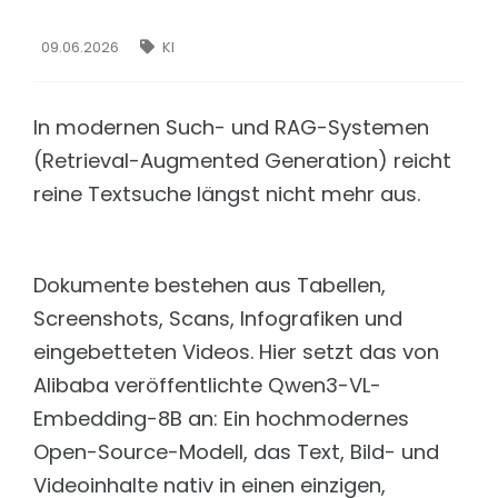
Schnell, frei konfigurierbar und DSGVO konform
Intelligenz orchestrieren. Komplexität beherrschen
Matomo
09.06.2026
KI
TECHNOLOGIE
DSGVO konforme Trackinglösungen
Features
LEISTUNGEN
Aus Daten echte Intelligenz machen.
In modernen Such- und RAG-Systemen
Content Management Support
Integration
(Retrieval-Augmented Generation) reicht
TYPO3, FirstSpirit und Wordpress
Nahtlose Integration. Maximale Kontrolle.
reine Textsuche längst nicht mehr aus.
XML-Übersetzung mit KI
Security & DSGVO
Vereinfachtes, Browser-basiertes Tool
KI ist nur dann wertvoll, wenn sie sicher ist.
Sicherheit
Technologie: LLM & RAG
Prüfung Ihrer Webseite
Dokumente bestehen aus Tabellen,
Dreamteam LLM & RAG: So funktioniert der AI Bot
Screenshots, Scans, Infografiken und
Hosting
Preisübersicht
Eine Lösung für jede Anforderung
Die richtige Chatbot-Lösung für jedes Unternehmen
eingebetteten Videos. Hier setzt das von
Security & Penetration Testing
Alibaba veröffentlichte Qwen3-VL-
BRANCHEN & LÖSUNGEN
Prüfung Ihrer Webseite
Embedding-8B an: Ein hochmodernes
Soziale Organisationen
Webseiten-Monitoring
Open-Source-Modell, das Text, Bild- und
Wissen & Orientierung geben, Menschen
Ihr Uptime-Service
unterstüzen.
Videoinhalte nativ in einen einzigen,
Ionic App Entwicklung