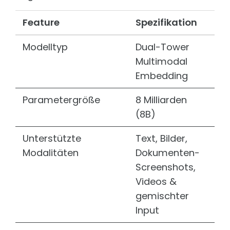
PROJEKTE SOZIALE ORGANISATIONEN
Feature
Spezifikation
Auerbach Stiftung
Konzeption & technische Umsetzung
Medienratgeber
Modelltyp
Dual-Tower
Multimodal
Dominikus Ringeisen Werk
Technische Umsetzung verschiedener Portale & Tools
Embedding
EVIM
Umsetzung & Weiterentwicklung in TYPO3
Parametergröße
8 Milliarden
(8B)
Internationaler Bund
Webbetreuung als Full-Service Agentur
Unterstützte
Text, Bilder,
rauchfrei
Serverbetreuung und Sicherheit
Modalitäten
Dokumenten-
Screenshots,
Videos &
gemischter
Input