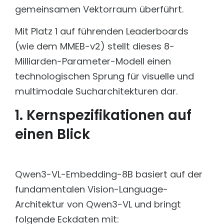
Öffentliche Verwaltung
Schnell, kosteneffizient und performant
gemeinsamen Vektorraum überführt.
Wissensmanagement für Städte & Gemeinden mit
Fokus Service & Kontakt.
PROJEKTE INDUSTRIE & LOGISTIK
Mit Platz 1 auf führenden Leaderboards
Energy & Utilities
(wie dem MMEB-v2) stellt dieses 8-
Bosch Motorsport
Betrieb sichern. Wissen vernetzen. Reaktionszeiten
AI Worflow für Datenbankmigration
verkürzen.
Milliarden-Parameter-Modell einen
Bosch Support
Healthcare
technologischen Sprung für visuelle und
Langjährige Contentpflege und WCMS-Support
Sichere Informationen. Präzise Antworten. Volle
Compliance.
multimodale Sucharchitekturen dar.
Bosch Webservice
Zusammenführung von zwei Webservices
1. Kernspezifikationen auf
Jettainer
einen Blick
Technische Umsetzung und Support
KW Voerde
Technische Umsetzung und KI Suche
Qwen3-VL-Embedding-8B basiert auf der
Lufthansa Cargo
Lead Digitalagentur
fundamentalen Vision-Language-
Solarize
Architektur von Qwen3-VL und bringt
Entwicklung dreistufiges KI-Ökosystem
folgende Eckdaten mit: