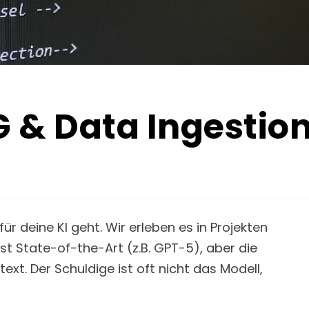
G & Data Ingestio
r deine KI geht. Wir erleben es in Projekten
t State-of-the-Art (z.B. GPT-5), aber die
xt. Der Schuldige ist oft nicht das Modell,